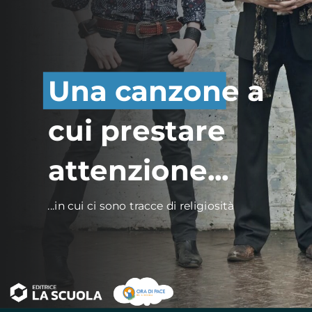
Una canzone a
cui prestare
attenzione...
...in cui ci sono tracce di religiosità