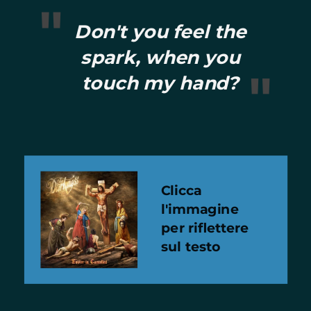
"
wr
Don't you feel the
spark, w
hen you
"
Do
touch my hand?
gi
u
Clicca
l'immagine
per riflettere
sul testo