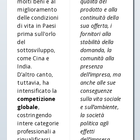
molti beni e al
qualità del
miglioramento
prodotto e alla
delle condizioni
continuità della
di vita in Paesi
sua offerta, i
prima sull'orlo
fornitori alla
del
stabilità della
sottosviluppo,
domanda, la
come Cina e
comunità alla
India.
presenza
D’altro canto,
dell’impresa, ma
tuttavia, ha
anche alle sue
intensificato la
conseguenze
competizione
sulla vita sociale
globale
,
e sull’ambiente,
costringendo
la società
intere categorie
politica agli
professionali a
effetti
riqualificarsi
dell’impresa