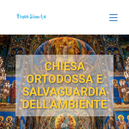
CHIESA
ORTODOSSA E
SALVAGUARDIA
DELL'AMBIENTE