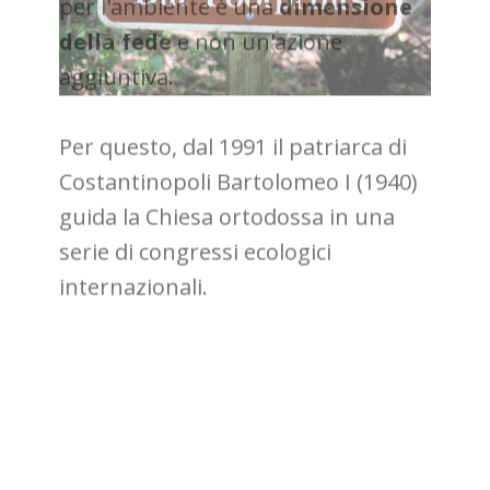
Considerando che per l'orodossia
l'ambiente è luogo di
manifestazione del divino, la cura
per l'ambiente è una
dimensione
della fede
e non un'azione
aggiuntiva.
Per questo, dal 1991 il patriarca di
Costantinopoli Bartolomeo I (1940)
guida la Chiesa ortodossa in una
serie di congressi ecologici
internazionali.