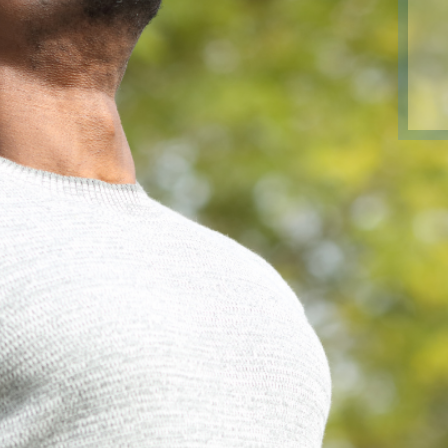
terra, per questo 
sano è un diritto
Dichiarazione su
generazioni prese
future 