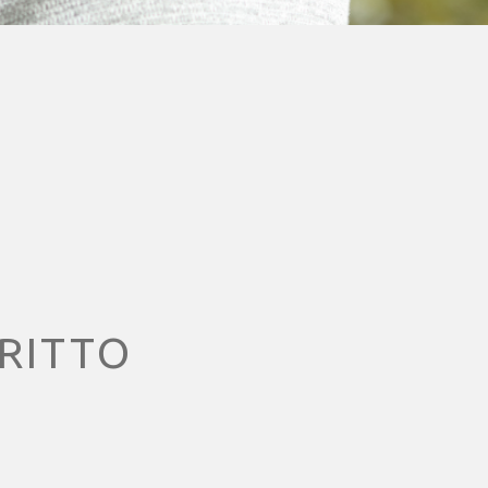
IRITTO
finizione univoca di diritto
te.
i a tutto ciò che ci circonda;