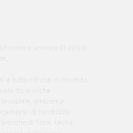
nate da qualche
nte sociale, ambiente
equilibrio di condizioni
l'insieme di flora, fauna,
ò essere usata come
i, cambiare il suo oggetto in
 termine "ambiente", oltre
 diritto stesso (sociale,
itto alla salute, diritto