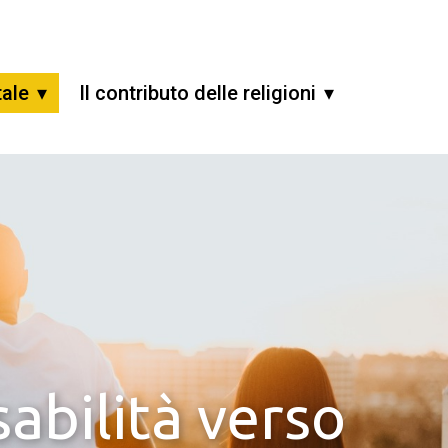
tale
Il contributo delle religioni
abilità verso