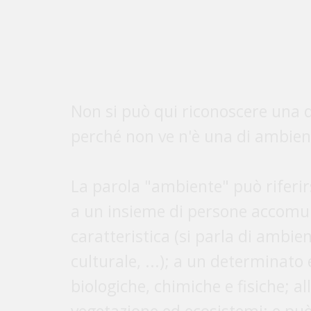
a un insieme di persone accomu
caratteristica (si parla di ambie
culturale, ...); a un determinato 
biologiche, chimiche e fisiche; al
vegetazione ed ecosistemi; e pu
sinonimo di territorio o luogo.
Il diritto all'ambiente può, quind
base all'accezione che assume il
che in base all'inquadramento del
economico, politico, umano, ...).
Si può intendere, per esempio, dir