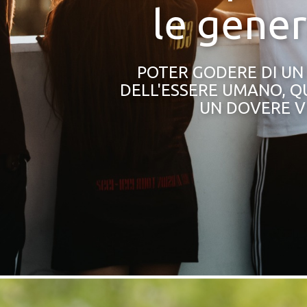
le gener
POTER GODERE DI UN
DELL'ESSERE UMANO, QU
UN DOVERE V