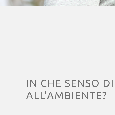
IN CHE SENSO D
ALL'AMBIENTE?
Non si può qui riconoscere una de
perché non ve n'è una di ambien
La parola "ambiente" può riferirs