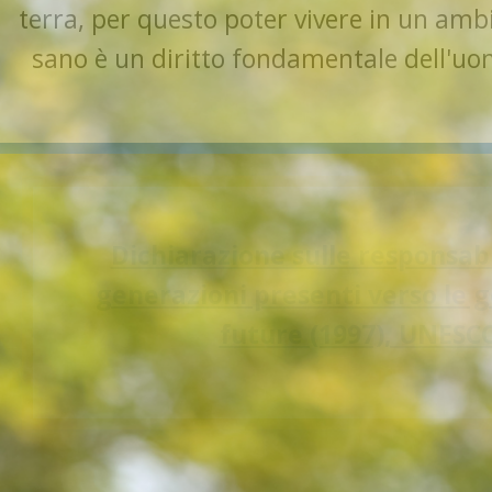
poter vivere in un ambiente
 fondamentale dell'uomo.
lle responsabilità delle
nti verso le generazioni
(1997), UNESCO