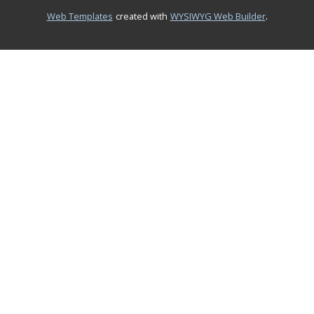
.
Web Templates
created with
WYSIWYG Web Builder