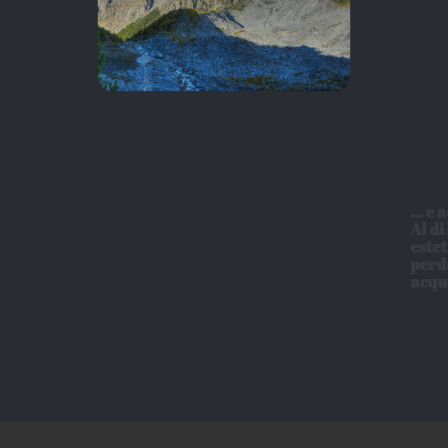
... e adesso.
Al di là degli aspetti
estetici, stiamo
perdendo le riserve di
acqua potabile.